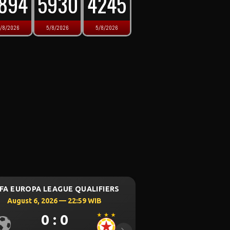
894
5930
4245
/8/2026
5/8/2026
5/8/2026
FA EUROPA LEAGUE QUALIFIERS
August 7, 2026 — 02:00 WIB
0 : 0