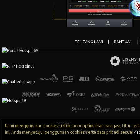
TENTANG KAMI
|
BANTUAN
|
Hotspin69
Kami menggunakan cookies untuk mengoptimalkan navigasi, fitur serta
© 2015 - 2026 Copyright HOTSPIN69.
All Rights
ini, Anda menyetujui penggunaan cookies serta data pribadi sesuai
Keb