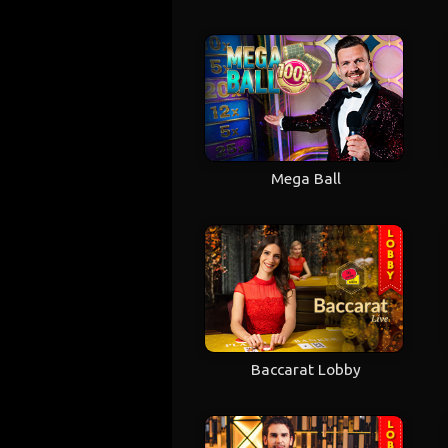
Mega Ball
Baccarat Lobby