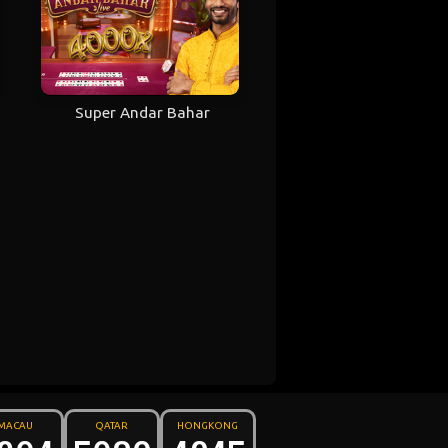
Super Andar Bahar
MACAU
QATAR
HONGKONG