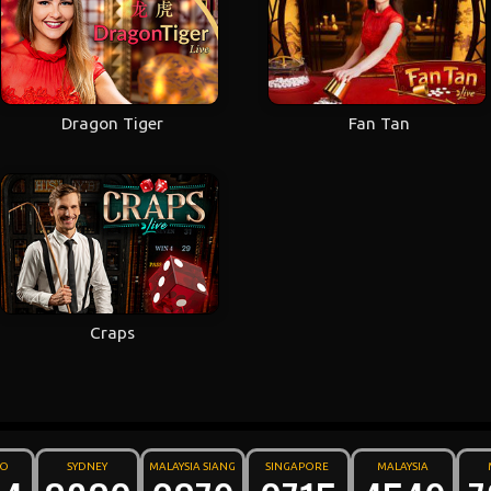
Dragon Tiger
Fan Tan
Craps
RO
SYDNEY
MALAYSIA SIANG
SINGAPORE
MALAYSIA