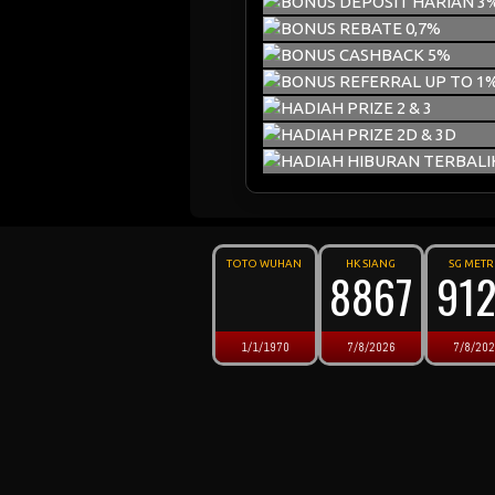
1. Hanya berlaku untuk 1x pada
1. Hanya berlaku untuk
1x DEP
2. BONUS yang didapatkan adal
1. Dibagikan SETIAP HARI.
2. BONUS yang didapatkan adal
3. Maksimum BONUS bisa didapa
1. Dibagikan setiap hari SENIN.
DIS
2. BONUS yang didapatkan adala
3. Maksimum BONUS bisa didapa
1. Bonus REFERRAL untuk TOGEL
HADIAH 
4. Syarat TURNOVER nya adalah
2. BONUS yang didapatkan adala
3. TURNOVER yang dihitung ada
HADIAH H
4. Syarat TURNOVER nya adalah
2. Bonus REFERRAL untuk SLOT
5. Wajib claim melalui livechat
3. Total LOSE ( KEKALAHAN ) y
- Hadiah Prize 2 : 4D = 150,00
4. Tidak ada Minimum Turnover
5. Wajib claim melalui livechat.
- Hadiah Prize 3 : 4D = 100,00
3. Diberikan LANGSUNG setiap sa
besar .
4. Minimum LOSE untuk mendap
1. "WAJIB" Memasang Taruhan M
4. Tidak ada minimum TO untuk 
- Hadiah prize 1 Terbalik Lur
TOTO WUHAN
HK SIANG
SG MET
8867
91
4D/3D/2D )
- Hadiah prize 1 Terbalik Lur
2. Khusus Untuk Pasaran SINGA
*Contoh :
1/1/1970
7/8/2026
7/8/20
3. Hadiah Prize 2 & 3 Tidak Be
*Result : 1234 Betting: 4321 ( 
*Result : 1234 Betting: 432 ( 3
4. Hadiah Prize 2 atau Prize 3
Konfirmasi, Kami Anggap Tidak 
Ketentuan
5.
WAJIB JOIN & SHARE
(TEBA
1. "WAJIB" Memasang Taruhan M
4D/3D/2D )