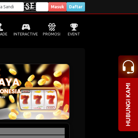
 DIBAYARKAN
KAMI INFOKAN KEPADA SEMUA MEMBER JIKA TERINDIKA
Masuk
Daftar
ADE
INTERACTIVE
PROMOSI
EVENT