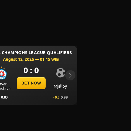
SHIO) (Tidak Berlaku
dang bertugas.
AL HOTSPIN69
FA CHAMPIONS LEAGUE QUALIFIERS
E-FOOTBALL F24 EL
August 11, 2026 — 22:59 WIB
August 7, 202
0 : 0
1 
Next
BET NOW
BET
Union Saint-
do Glimt
e-Liverpool
Gilloise
.75
0.82
-0.75
1.00
1.25
0.66